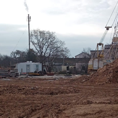
мость
ва
ти