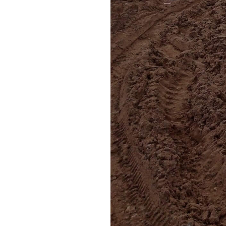
Контакты
СК «ГРАД»
Информация о Застройщик
содержится в проектной 
на сайте:
наш.дом.рф