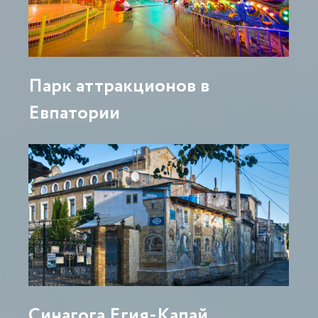
Парк аттракционов в
Евпатории
Синагога Егия-Капай