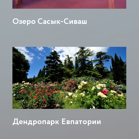
Озеро Сасык-Сиваш
Дендропарк Евпатории