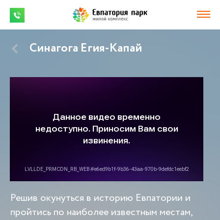
Синагога Егия-Капай
Решив окунуться в историю Евпатории и
пройтись по наиболее известным местам,