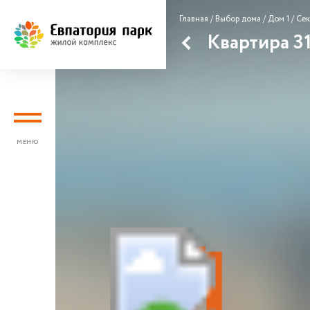
Главная
/
Выбор дома
/
Дом 1
/
Сек
Квартира 3
МЕНЮ
О проекте
Выбор дома
Коммерческая недвижи
Расположение