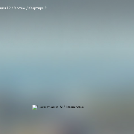
ция 1.2
/
8 этаж
/ Квартира 31
1
мость